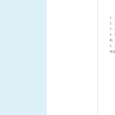
1
2
3
4
料
5
棉